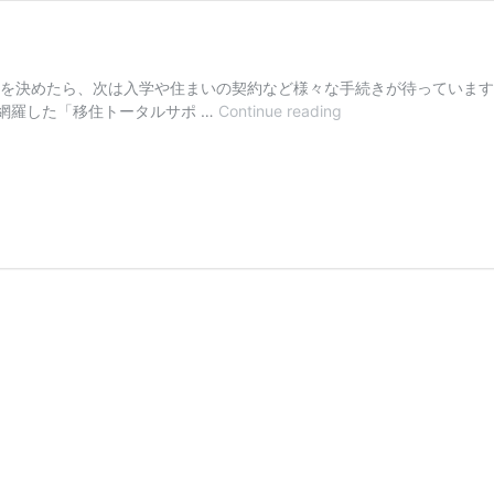
住を決めたら、次は入学や住まいの契約など様々な手続きが待っています
ペ
網羅した「移住トータルサポ …
Continue reading
ナ
ン
移
住
サ
ポ
ー
ト