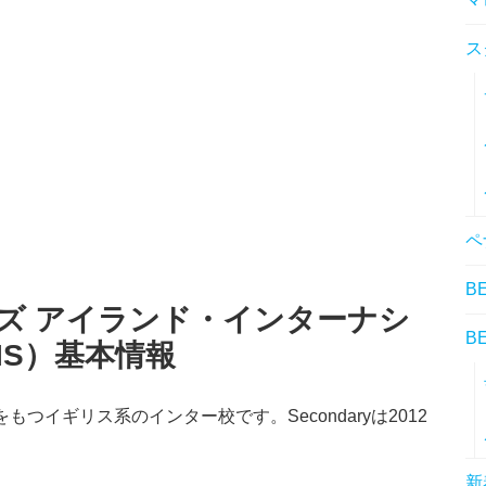
ス
ペ
B
ルズ アイランド・インターナシ
B
IS）基本情報
校舎をもつイギリス系のインター校です。Secondaryは2012
新