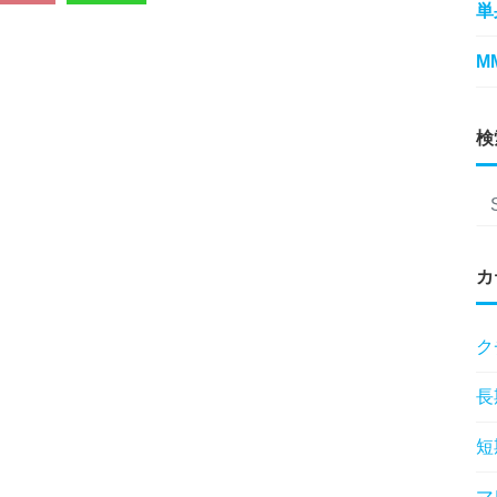
単
M
検
カ
ク
長
短
マ