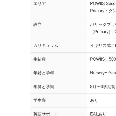
エリア
POWIIS S
Primary
設立
バリックプラウ
（Primary）:
カリキュラム
イギリス式／IPC
生徒数
POWIIS：500
年齢と学年
Nursery〜Y
年度と学期
8月〜3学期制
学生寮
あり
英語サポート
EALあり