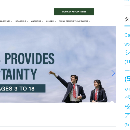
タ
Ca
Won
(1
ー
(
ジ
(6)