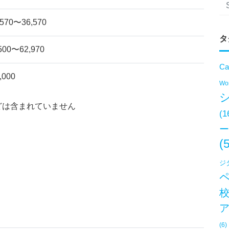
570〜36,570
タ
00〜62,970
Ca
,000
Won
どは含まれていません
(1
ー
(
ジ
(6)