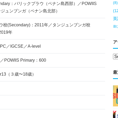
(8)
econdary：バリックプラウ（ペナン島西部）／POWIIS
(1
：タンジュンブンガ（ペナン島北部）
英
校(Secondary)：2011年／タンジュンブンガ校
遊
 2019年
ア
／IGCSE／A-level
／POWIIS Primary：600
最
ear13（３歳〜18歳）