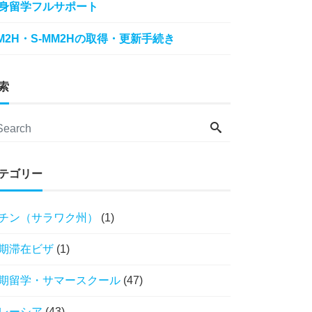
身留学フルサポート
M2H・S-MM2Hの取得・更新手続き
索
テゴリー
チン（サラワク州）
(1)
期滞在ビザ
(1)
期留学・サマースクール
(47)
レーシア
(43)