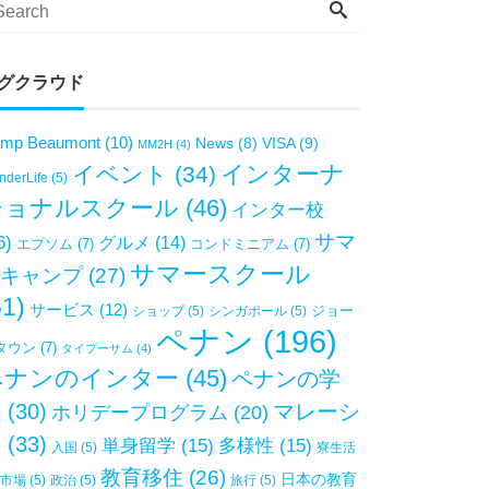
グクラウド
mp Beaumont
(10)
VISA
(9)
News
(8)
MM2H
(4)
インターナ
イベント
(34)
derLife
(5)
ショナルスクール
(46)
インター校
サマ
6)
グルメ
(14)
エプソム
(7)
コンドミニアム
(7)
サマースクール
キャンプ
(27)
51)
サービス
(12)
ジョー
ショップ
(5)
シンガポール
(5)
ペナン
(196)
タウン
(7)
タイプーサム
(4)
ペナンのインター
(45)
ペナンの学
校
(30)
マレーシ
ホリデープログラム
(20)
ア
(33)
単身留学
(15)
多様性
(15)
入国
(5)
寮生活
教育移住
(26)
日本の教育
市場
(5)
政治
(5)
旅行
(5)