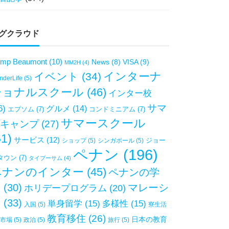
グクラウド
mp Beaumont
(10)
VISA
(9)
News
(8)
MM2H
(4)
インターナ
イベント
(34)
derLife
(5)
ショナルスクール
(46)
インター校
サマ
6)
グルメ
(14)
エプソム
(7)
コンドミニアム
(7)
サマースクール
キャンプ
(27)
51)
サービス
(12)
ジョー
ショップ
(5)
シンガポール
(5)
ペナン
(196)
タウン
(7)
タイプーサム
(4)
ペナンのインター
(45)
ペナンの学
校
(30)
マレーシ
ホリデープログラム
(20)
ア
(33)
単身留学
(15)
多様性
(15)
入国
(5)
寮生活
教育移住
(26)
日本の教育
市場
(5)
政治
(5)
旅行
(5)