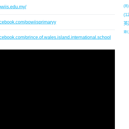
(8)
owiis.edu.my/
(1
acebook.com/powiisprimaryy
英
遊
cebook.com/prince.of.wales.island.international.school