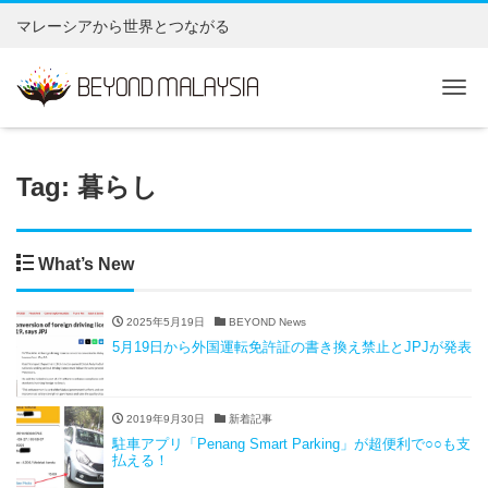
マレーシアから世界とつながる
Tog
Tag: 暮らし
What’s New
2025年5月19日
BEYOND News
5月19日から外国運転免許証の書き換え禁止とJPJが発表
2019年9月30日
新着記事
駐車アプリ「Penang Smart Parking」が超便利で○○も支
払える！