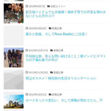
2019年9月7日
吉田エイミー
新天地ベトナムでも大発揮！海外子育ての不安を増やさ
ないとらえ方のコツ
2016年3月24日
新着記事
暑さと乾燥、そしてRove Beetleにご注意！
2015年12月17日
新着記事
不自由な旅、答えを問い続けること｜南インドとスマト
ラの子連れ旅での学び
2013年11月23日
新着記事
実はオススメ！移住前の生活オリエンテーション
2013年10月1日
新着記事
ロードタックス支払い、そして保険が切れてたら…?!