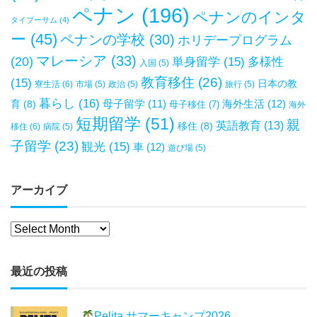
ペナン
(196)
ペナンのインタ
タイプーサム
(4)
ー
(45)
ペナンの学校
(30)
ホリデープログラム
マレーシア
(33)
(20)
単身留学
(15)
多様性
入国
(5)
教育移住
(26)
(15)
日本の教
寮生活
(6)
市場
(5)
政治
(5)
旅行
(5)
暮らし
(16)
母子留学
(11)
海外生活
(12)
育
(8)
母子移住
(7)
海外
短期留学
(51)
親
英語教育
(13)
移住
(8)
移住
(6)
病院
(5)
子留学
(23)
観光
(15)
車
(12)
遊び場
(5)
アーカイブ
最近の投稿
Pelita サマーキャンプ2026