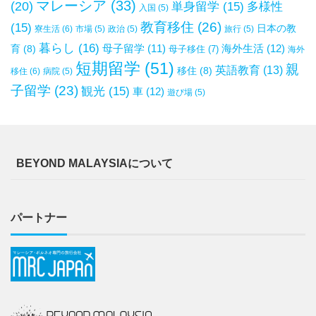
マレーシア
(33)
(20)
単身留学
(15)
多様性
入国
(5)
教育移住
(26)
(15)
日本の教
寮生活
(6)
市場
(5)
政治
(5)
旅行
(5)
暮らし
(16)
母子留学
(11)
海外生活
(12)
育
(8)
母子移住
(7)
海外
短期留学
(51)
親
英語教育
(13)
移住
(8)
移住
(6)
病院
(5)
子留学
(23)
観光
(15)
車
(12)
遊び場
(5)
BEYOND MALAYSIAについて
パートナー