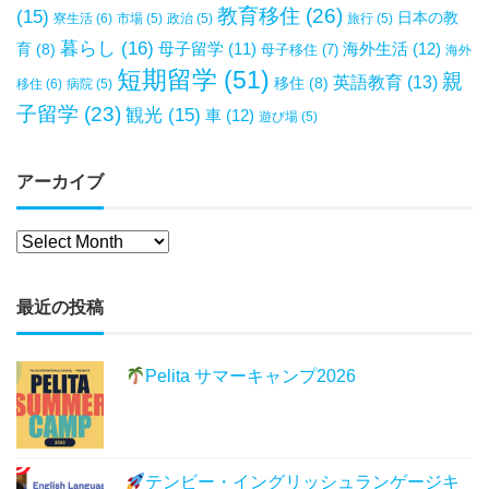
教育移住
(26)
(15)
日本の教
寮生活
(6)
市場
(5)
政治
(5)
旅行
(5)
暮らし
(16)
母子留学
(11)
海外生活
(12)
育
(8)
母子移住
(7)
海外
短期留学
(51)
親
英語教育
(13)
移住
(8)
移住
(6)
病院
(5)
子留学
(23)
観光
(15)
車
(12)
遊び場
(5)
アーカイブ
最近の投稿
Pelita サマーキャンプ2026
テンビー・イングリッシュランゲージキ