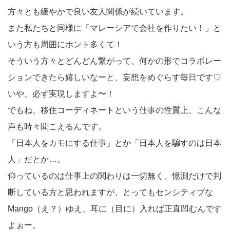
方々とも緩やかで良い友人関係が続いています。
また私たちと同様に「マレーシアで会社を作りたい！」と
いう方も周囲にホント多くて！
そういう方々とどんどん繋がって、何かの形でコラボレー
ションできたら嬉しいなーと、妄想をめぐらす毎日です♡
いや、必ず実現しますよ〜！
でもね、移住コーディネートという仕事の性質上、こんな
声も時々聞こえるんです。
「日本人をカモにする仕事」とか「日本人を騙すのは日本
人」だとか…。
仰っているのは仕事上の関わりは一切無く、憶測だけで判
断している方と思われますが、とってもセンシティブな
Mango（え？）ゆえ、耳に（目に）入れば正直凹むんです
よぉー。