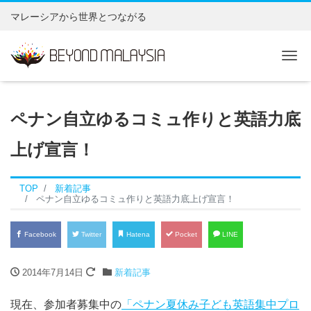
マレーシアから世界とつながる
Tog
ペナン自立ゆるコミュ作りと英語力底
上げ宣言！
TOP
新着記事
ペナン自立ゆるコミュ作りと英語力底上げ宣言！
Facebook
Twitter
Hatena
Pocket
LINE
2014年7月14日
新着記事
現在、参加者募集中の
「ペナン夏休み子ども英語集中プロ