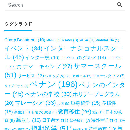
タグクラウド
Camp Beaumont
(10)
VISA
(9)
News
(8)
WonderLife
(5)
MM2H
(4)
インターナショナルスクー
イベント
(34)
ル
(46)
インター校
(16)
グルメ
(14)
エプソム
(7)
コンドミ
サマースクール
サマーキャンプ
(27)
ニアム
(7)
(51)
サービス
(12)
ジョージタウン
(7)
ショップ
(5)
シンガポール
(5)
ペナン
(196)
ペナンのインタ
タイプーサム
(4)
ー
(45)
ペナンの学校
(30)
ホリデープログラム
マレーシア
(33)
(20)
単身留学
(15)
多様性
入国
(5)
教育移住
(26)
(15)
日本の教
寮生活
(6)
市場
(5)
政治
(5)
旅行
(5)
暮らし
(16)
母子留学
(11)
海外生活
(12)
育
(8)
母子移住
(7)
海外
短期留学
(51)
親
英語教育
(13)
移住
(8)
移住
(6)
病院
(5)