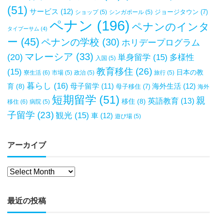
(51)
サービス
(12)
ジョージタウン
(7)
ショップ
(5)
シンガポール
(5)
ペナン
(196)
ペナンのインタ
タイプーサム
(4)
ー
(45)
ペナンの学校
(30)
ホリデープログラム
マレーシア
(33)
(20)
単身留学
(15)
多様性
入国
(5)
教育移住
(26)
(15)
日本の教
寮生活
(6)
市場
(5)
政治
(5)
旅行
(5)
暮らし
(16)
母子留学
(11)
海外生活
(12)
育
(8)
母子移住
(7)
海外
短期留学
(51)
親
英語教育
(13)
移住
(8)
移住
(6)
病院
(5)
子留学
(23)
観光
(15)
車
(12)
遊び場
(5)
アーカイブ
最近の投稿