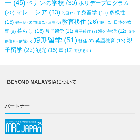
ー
(45)
ペナンの学校
(30)
ホリデープログラム
マレーシア
(33)
(20)
単身留学
(15)
多様性
入国
(5)
教育移住
(26)
(15)
日本の教
寮生活
(6)
市場
(5)
政治
(5)
旅行
(5)
暮らし
(16)
母子留学
(11)
海外生活
(12)
育
(8)
母子移住
(7)
海外
短期留学
(51)
親
英語教育
(13)
移住
(8)
移住
(6)
病院
(5)
子留学
(23)
観光
(15)
車
(12)
遊び場
(5)
BEYOND MALAYSIAについて
パートナー