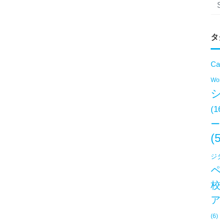
タ
Ca
Won
(1
ー
(
ジ
(6)