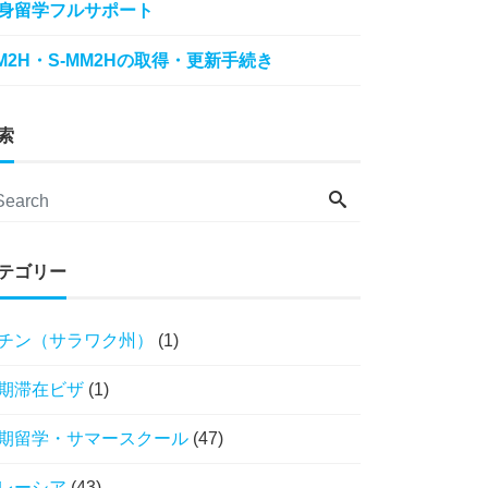
身留学フルサポート
M2H・S-MM2Hの取得・更新手続き
索
テゴリー
チン（サラワク州）
(1)
期滞在ビザ
(1)
期留学・サマースクール
(47)
レーシア
(43)