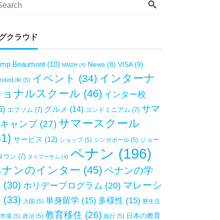
グクラウド
mp Beaumont
(10)
VISA
(9)
News
(8)
MM2H
(4)
インターナ
イベント
(34)
derLife
(5)
ショナルスクール
(46)
インター校
サマ
6)
グルメ
(14)
エプソム
(7)
コンドミニアム
(7)
サマースクール
キャンプ
(27)
51)
サービス
(12)
ジョー
ショップ
(5)
シンガポール
(5)
ペナン
(196)
タウン
(7)
タイプーサム
(4)
ペナンのインター
(45)
ペナンの学
校
(30)
マレーシ
ホリデープログラム
(20)
ア
(33)
単身留学
(15)
多様性
(15)
入国
(5)
寮生活
教育移住
(26)
日本の教育
市場
(5)
政治
(5)
旅行
(5)