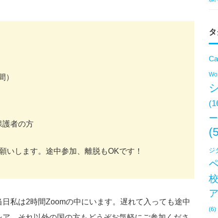
タ
Ca
Won
時間）
(1
ー
保護者の方
(
ジ
お願いします。途中参加、離脱もOKです！
日私は2時間Zoomの中にいます。遅れて入っても途中
(6)
シア、それ以外の国の方もどうぞお気軽にご参加くださ