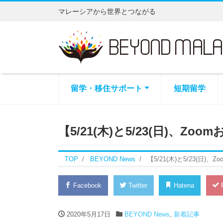
マレーシアから世界とつながる
留学・移住サポート
短期留学
【5/21(木)と5/23(日)、Z
TOP
BEYOND News
【5/21(木)と5/23(日
Facebook
Twitter
Hatena
P
2020年5月17日
BEYOND News
,
新着記事