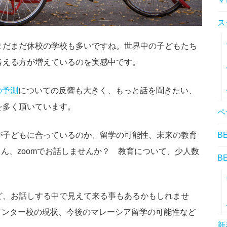
ス
まだまだ休校の学校も多いですね。世界中の子どもたち
考える方が増えているのを実感中です。
の予測
についての反響も大きく、もっと話を聞きたい、
を多く頂いています。
ペ
B
が子どもに合っているのか、留学の可能性、未来の教育
御さん、zoomでお話しませんか？ 教育について、少人数
B
。
ど、お話しする中で見えて来る事もあるかもしれませ
インター校の現状、今後のマレーシア留学の可能性など
新