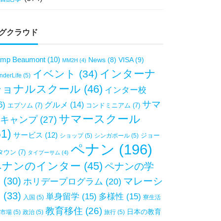
グクラウド
mp Beaumont
(10)
VISA
(9)
News
(8)
MM2H
(4)
インターナ
イベント
(34)
derLife
(5)
ショナルスクール
(46)
インター校
サマ
6)
グルメ
(14)
エプソム
(7)
コンドミニアム
(7)
サマースクール
キャンプ
(27)
51)
サービス
(12)
ジョー
ショップ
(5)
シンガポール
(5)
ペナン
(196)
タウン
(7)
タイプーサム
(4)
ペナンのインター
(45)
ペナンの学
校
(30)
マレーシ
ホリデープログラム
(20)
ア
(33)
単身留学
(15)
多様性
(15)
入国
(5)
寮生活
教育移住
(26)
日本の教育
市場
(5)
政治
(5)
旅行
(5)