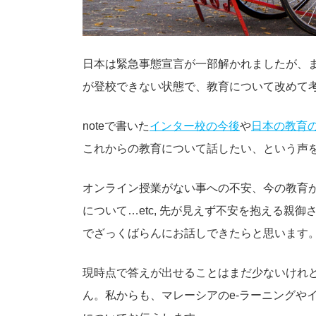
日本は緊急事態宣言が一部解かれましたが、
が登校できない状態で、教育について改めて
noteで書いた
インター校の今後
や
日本の教育
これからの教育について話したい、という声
オンライン授業がない事への不安、今の教育
について…etc, 先が見えず不安を抱える親
でざっくばらんにお話しできたらと思います
現時点で答えが出せることはまだ少ないけれ
ん。私からも、マレーシアのe-ラーニングや