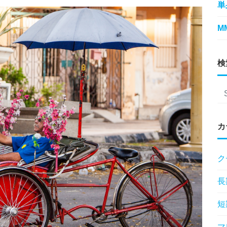
単
M
検
カ
ク
長
短
マ