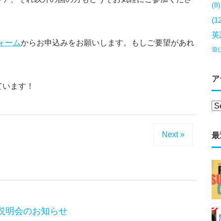
(8)
(1
英
ォーム
からお申込みをお願いします。もしご要望があれ
遊
ア
ています！
Next »
最
6説明会のお知らせ