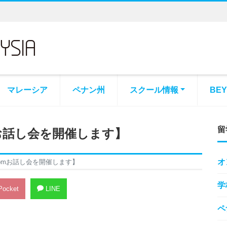
マレーシア
ペナン州
スクール情報
BE
留
oomお話し会を開催します】
オ
)、Zoomお話し会を開催します】
学
ocket
LINE
ペ