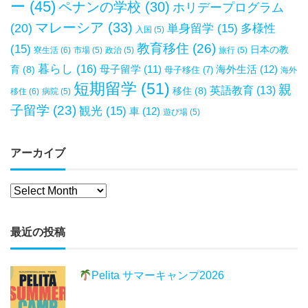
ー
(45)
ペナンの学校
(30)
ホリデープログラム
マレーシア
(33)
(20)
単身留学
(15)
多様性
入国
(5)
教育移住
(26)
(15)
日本の教
寮生活
(6)
市場
(5)
政治
(5)
旅行
(5)
暮らし
(16)
母子留学
(11)
海外生活
(12)
育
(8)
母子移住
(7)
海外
短期留学
(51)
親
英語教育
(13)
移住
(8)
移住
(6)
病院
(5)
子留学
(23)
観光
(15)
車
(12)
遊び場
(5)
アーカイブ
最近の投稿
Pelita サマーキャンプ2026