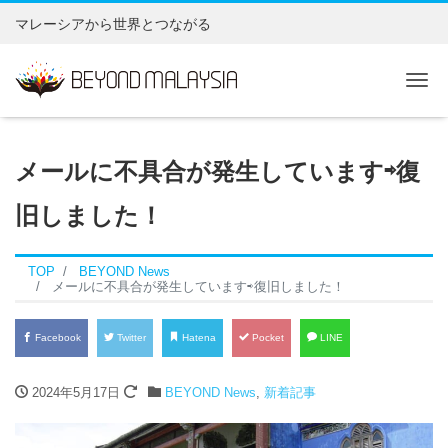
マレーシアから世界とつながる
Tog
メールに不具合が発生しています⇨復
旧しました！
TOP
BEYOND News
メールに不具合が発生しています⇨復旧しました！
Facebook
Twitter
Hatena
Pocket
LINE
2024年5月17日
BEYOND News
,
新着記事