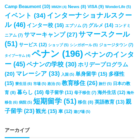
Camp Beaumont
(10)
VISA
(9)
News
(8)
WonderLife
(5)
MM2H
(4)
インターナショナルスクー
イベント
(34)
ル
(46)
インター校
(16)
グルメ
(14)
エプソム
(7)
コンドミ
サマースクール
サマーキャンプ
(27)
ニアム
(7)
(51)
サービス
(12)
ジョージタウン
(7)
ショップ
(5)
シンガポール
(5)
ペナン
(196)
ペナンのインタ
タイプーサム
(4)
ー
(45)
ペナンの学校
(30)
ホリデープログラム
マレーシア
(33)
(20)
単身留学
(15)
多様性
入国
(5)
教育移住
(26)
(15)
日本の教
寮生活
(6)
市場
(5)
政治
(5)
旅行
(5)
暮らし
(16)
母子留学
(11)
海外生活
(12)
育
(8)
母子移住
(7)
海外
短期留学
(51)
親
英語教育
(13)
移住
(8)
移住
(6)
病院
(5)
子留学
(23)
観光
(15)
車
(12)
遊び場
(5)
アーカイブ