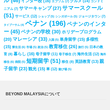
ル
(46)
インター校
(16)
グルメ
(14)
エプソム
(7)
コンドミ
サマースクール
サマーキャンプ
(27)
ニアム
(7)
(51)
サービス
(12)
ジョージタウン
(7)
ショップ
(5)
シンガポール
(5)
ペナン
(196)
ペナンのインタ
タイプーサム
(4)
ー
(45)
ペナンの学校
(30)
ホリデープログラム
マレーシア
(33)
(20)
単身留学
(15)
多様性
入国
(5)
教育移住
(26)
(15)
日本の教
寮生活
(6)
市場
(5)
政治
(5)
旅行
(5)
暮らし
(16)
母子留学
(11)
海外生活
(12)
育
(8)
母子移住
(7)
海外
短期留学
(51)
親
英語教育
(13)
移住
(8)
移住
(6)
病院
(5)
子留学
(23)
観光
(15)
車
(12)
遊び場
(5)
BEYOND MALAYSIAについて