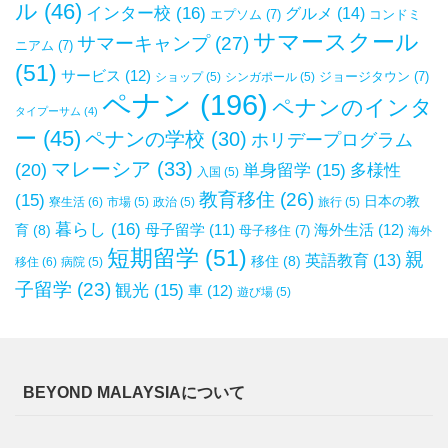
ル
(46)
インター校
(16)
グルメ
(14)
エプソム
(7)
コンドミ
サマースクール
サマーキャンプ
(27)
ニアム
(7)
(51)
サービス
(12)
ジョージタウン
(7)
ショップ
(5)
シンガポール
(5)
ペナン
(196)
ペナンのインタ
タイプーサム
(4)
ー
(45)
ペナンの学校
(30)
ホリデープログラム
マレーシア
(33)
(20)
単身留学
(15)
多様性
入国
(5)
教育移住
(26)
(15)
日本の教
寮生活
(6)
市場
(5)
政治
(5)
旅行
(5)
暮らし
(16)
母子留学
(11)
海外生活
(12)
育
(8)
母子移住
(7)
海外
短期留学
(51)
親
英語教育
(13)
移住
(8)
移住
(6)
病院
(5)
子留学
(23)
観光
(15)
車
(12)
遊び場
(5)
BEYOND MALAYSIAについて