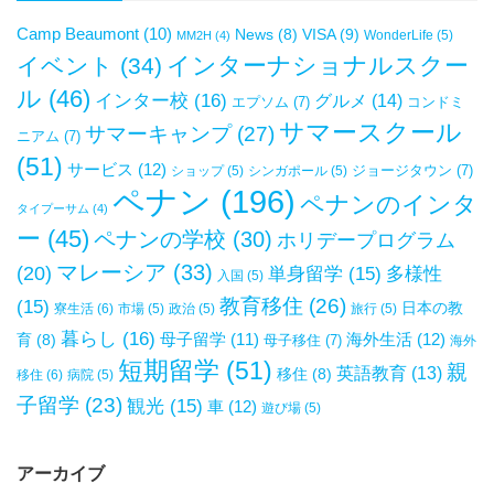
Camp Beaumont
(10)
VISA
(9)
News
(8)
WonderLife
(5)
MM2H
(4)
インターナショナルスクー
イベント
(34)
ル
(46)
インター校
(16)
グルメ
(14)
エプソム
(7)
コンドミ
サマースクール
サマーキャンプ
(27)
ニアム
(7)
(51)
サービス
(12)
ジョージタウン
(7)
ショップ
(5)
シンガポール
(5)
ペナン
(196)
ペナンのインタ
タイプーサム
(4)
ー
(45)
ペナンの学校
(30)
ホリデープログラム
マレーシア
(33)
(20)
単身留学
(15)
多様性
入国
(5)
教育移住
(26)
(15)
日本の教
寮生活
(6)
市場
(5)
政治
(5)
旅行
(5)
暮らし
(16)
母子留学
(11)
海外生活
(12)
育
(8)
母子移住
(7)
海外
短期留学
(51)
親
英語教育
(13)
移住
(8)
移住
(6)
病院
(5)
子留学
(23)
観光
(15)
車
(12)
遊び場
(5)
アーカイブ