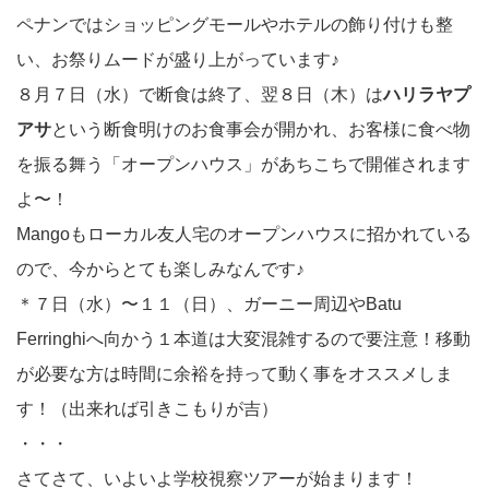
ペナンではショッピングモールやホテルの飾り付けも整
い、お祭りムードが盛り上がっています♪
８月７日（水）で断食は終了、翌８日（木）は
ハリラヤプ
アサ
という断食明けのお食事会が開かれ、お客様に食べ物
を振る舞う「オープンハウス」があちこちで開催されます
よ〜！
Mangoもローカル友人宅のオープンハウスに招かれている
ので、今からとても楽しみなんです♪
＊７日（水）〜１１（日）、ガーニー周辺やBatu
Ferringhiへ向かう１本道は大変混雑するので要注意！移動
が必要な方は時間に余裕を持って動く事をオススメしま
す！（出来れば引きこもりが吉）
・・・
さてさて、いよいよ学校視察ツアーが始まります！