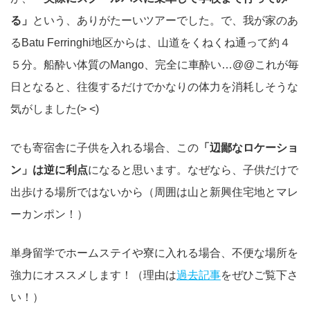
る」
という、ありがたーいツアーでした。で、我が家のあ
るBatu Ferringhi地区からは、山道をくねくね通って約４
５分。船酔い体質のMango、完全に車酔い…@@これが毎
日となると、往復するだけでかなりの体力を消耗しそうな
気がしました(> <)
でも寄宿舎に子供を入れる場合、この
「辺鄙なロケーショ
ン」は逆に利点
になると思います。なぜなら、子供だけで
出歩ける場所ではないから（周囲は山と新興住宅地とマレ
ーカンポン！）
単身留学でホームステイや寮に入れる場合、不便な場所を
強力にオススメします！（理由は
過去記事
をぜひご覧下さ
い！）