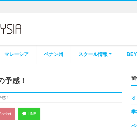
マレーシア
ペナン州
スクール情報
BE
留
の予感！
オ
予感！
学
ocket
LINE
ペ