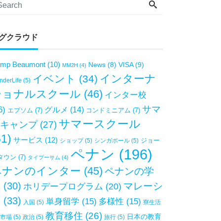
グクラウド
mp Beaumont
(10)
VISA
(9)
News
(8)
MM2H
(4)
インターナ
イベント
(34)
derLife
(5)
ショナルスクール
(46)
インター校
サマ
6)
グルメ
(14)
エプソム
(7)
コンドミニアム
(7)
サマースクール
キャンプ
(27)
51)
サービス
(12)
ジョー
ショップ
(5)
シンガポール
(5)
ペナン
(196)
タウン
(7)
タイプーサム
(4)
ペナンのインター
(45)
ペナンの学
校
(30)
マレーシ
ホリデープログラム
(20)
ア
(33)
単身留学
(15)
多様性
(15)
入国
(5)
寮生活
教育移住
(26)
日本の教育
市場
(5)
政治
(5)
旅行
(5)