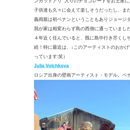
ンカットアリ” 入りのチョコレートをお土産
子供達も久々に会えて楽しそうだったし、ま
義両親は初ペナンということもありジョージ
我が家は相変わらず島の西側に通っていまし
４年近く住んでいると、既に島中行き尽くし
続！特に最近は、↓このアーティストのおかげで 
っています:笑）
Julia Volchkova
ロシア出身の壁画アーティスト・モデル。ペナ