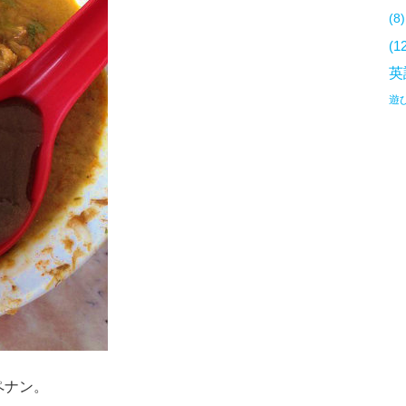
(8)
(1
英
遊
ペナン。