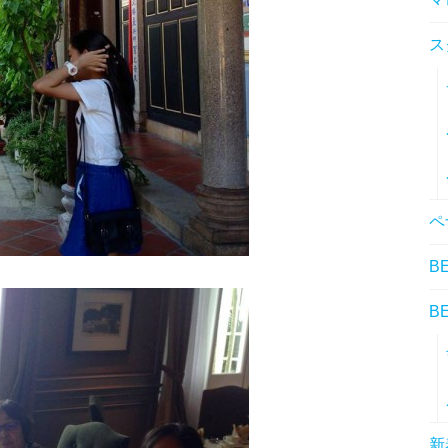
ス
ペ
B
B
新