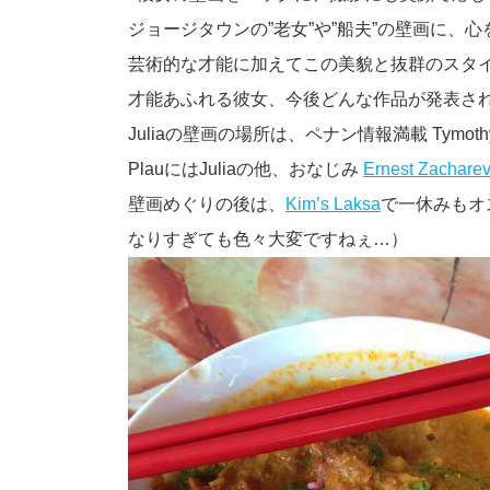
ジョージタウンの”老女”や”船夫”の壁画に、
芸術的な才能に加えてこの美貌と抜群のスタ
才能あふれる彼女、今後どんな作品が発表され
Juliaの壁画の場所は、ペナン情報満載 Tymo
PlauにはJuliaの他、おなじみ
Ernest Zacharev
壁画めぐりの後は、
Kim’s Laksa
で一休みもオ
なりすぎても色々大変ですねぇ…）