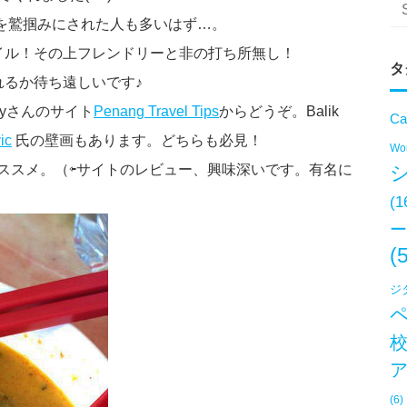
心を鷲掴みにされた人も多いはず…。
イル！その上フレンドリーと非の打ち所無し！
タ
るか待ち遠しいです♪
thyさんのサイト
Penang Travel Tips
からどうぞ。Balik
Ca
ic
氏の壁画もあります。どちらも必見！
Won
ススメ。（⇦サイトのレビュー、興味深いです。有名に
(1
ー
(
ジ
(6)