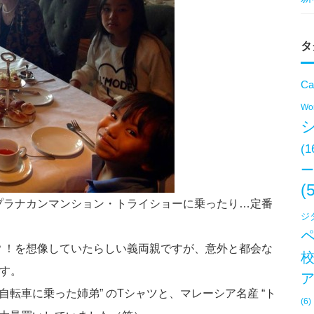
タ
Ca
Won
(1
ー
(
プラナカンマンション・トライショーに乗ったり…定番
ジ
？！を想像していたらしい義両親ですが、意外と都会な
です。
自転車に乗った姉弟” のTシャツと、マレーシア名産 “ト
(6)