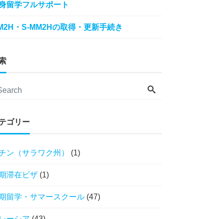
身留学フルサポート
M2H・S-MM2Hの取得・更新手続き
索
テゴリー
チン（サラワク州）
(1)
期滞在ビザ
(1)
期留学・サマースクール
(47)
レーシア
(43)