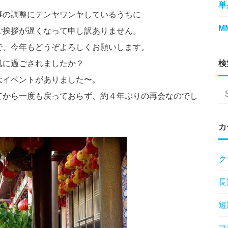
単
事の調整にテンヤワンヤしているうちに
M
ご挨拶が遅くなって申し訳ありません。
で、今年もどうぞよろしくお願いします。
風に過ごされましたか？
検
大イベントがありました〜。
てから一度も戻っておらず、約４年ぶりの再会なのでし
カ
ク
長
短
マ