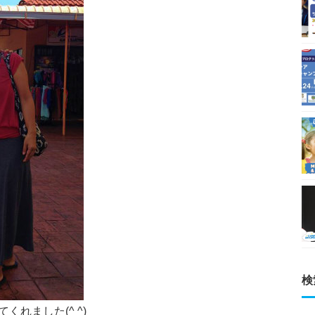
検
れました(^ ^)