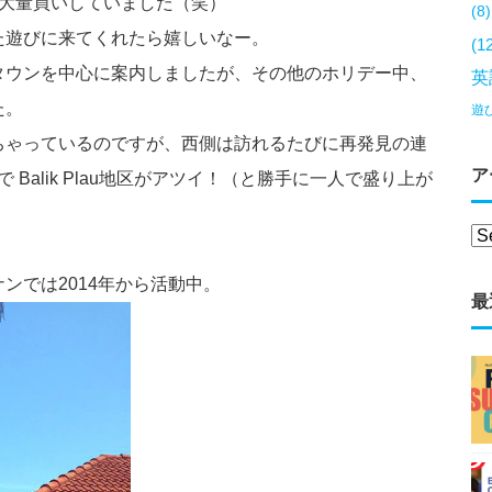
に大量買いしていました（笑）
(8)
た遊びに来てくれたら嬉しいなー。
(1
タウンを中心に案内しましたが、その他のホリデー中、
英
た。
遊
ちゃっているのですが、西側は訪れるたびに再発見の連
ア
Balik Plau地区がアツイ！（と勝手に一人で盛り上が
ンでは2014年から活動中。
最