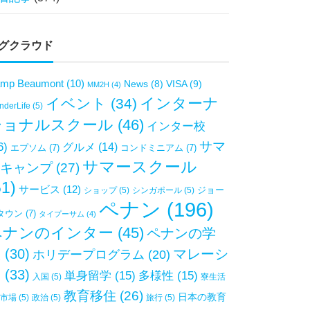
グクラウド
mp Beaumont
(10)
VISA
(9)
News
(8)
MM2H
(4)
インターナ
イベント
(34)
derLife
(5)
ショナルスクール
(46)
インター校
サマ
6)
グルメ
(14)
エプソム
(7)
コンドミニアム
(7)
サマースクール
キャンプ
(27)
51)
サービス
(12)
ジョー
ショップ
(5)
シンガポール
(5)
ペナン
(196)
タウン
(7)
タイプーサム
(4)
ペナンのインター
(45)
ペナンの学
校
(30)
マレーシ
ホリデープログラム
(20)
ア
(33)
単身留学
(15)
多様性
(15)
入国
(5)
寮生活
教育移住
(26)
日本の教育
市場
(5)
政治
(5)
旅行
(5)