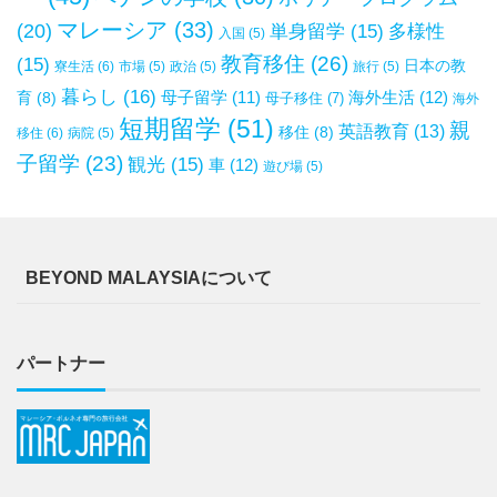
マレーシア
(33)
(20)
単身留学
(15)
多様性
入国
(5)
教育移住
(26)
(15)
日本の教
寮生活
(6)
市場
(5)
政治
(5)
旅行
(5)
暮らし
(16)
母子留学
(11)
海外生活
(12)
育
(8)
母子移住
(7)
海外
短期留学
(51)
親
英語教育
(13)
移住
(8)
移住
(6)
病院
(5)
子留学
(23)
観光
(15)
車
(12)
遊び場
(5)
BEYOND MALAYSIAについて
パートナー