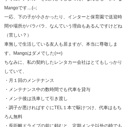
Mangoです…(–;
一応、下の子が小さかったり、インターと保育園で送迎時
間や場所がバラバラ、なんていう理由もあるんですけどね
（苦しい？）
車無しで生活している友人も居ますが、本当に尊敬しま
す。Mangoはダメでした(><)
ちなみに、私の契約したレンタカー会社はとてもしっかり
していて、
・月１回のメンテナンス
・メンテナンス中の数時間でも代車を貸与
・メンテ後は洗車して引き渡し
・調子が悪ければすぐにTEL１本で駆けつけ、代車はもち
ろん無料
・長距離ドライブの前に頼むと、定期メンテ以外の時でも