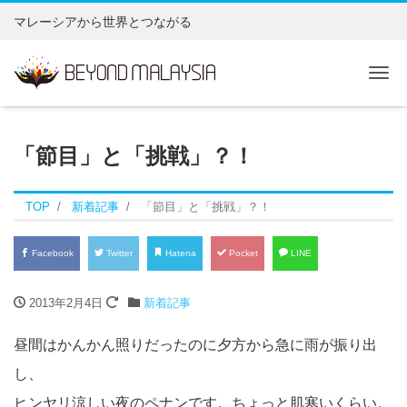
マレーシアから世界とつながる
Tog
「節目」と「挑戦」？！
TOP
新着記事
「節目」と「挑戦」？！
Facebook
Twitter
Hatena
Pocket
LINE
2013年2月4日
新着記事
昼間はかんかん照りだったのに夕方から急に雨が振り出
し、
ヒンヤリ涼しい夜のペナンです。ちょっと肌寒いくらい。