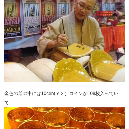
金色の器の中には10cen(￥３）コインが108枚入ってい
て…