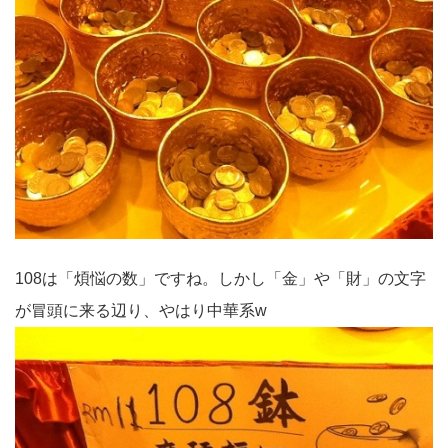
108は「煩悩の数」ですね。しかし「金」や「財」の文字
が冒頭に来る辺り、やはり中華系w