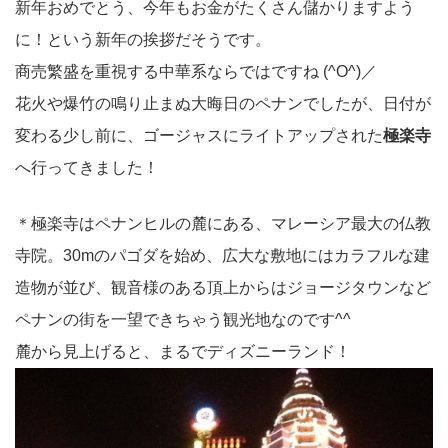
新年おめでとう、今年もお金がたくさん儲かりますよう
に！という新年の挨拶だそうです。
商売繁盛を重視する中華系ならではですね (^O^)／
花火や爆竹の鳴り止まぬ大晦日のペナンでしたが、日付が
変わる少し前に、ゴージャスにライトアップされた
極楽寺
へ行ってきました！
＊極楽寺はペナンヒルの麓にある、マレーシア最大の仏教
寺院。30mのパゴダを始め、広大な敷地にはカラフルな建
造物が並び、観音様のある頂上からはジョージタウンなど
ペナンの街を一望できちゃう観光地なのです^^
麓から見上げると、まるでディズニーランド！