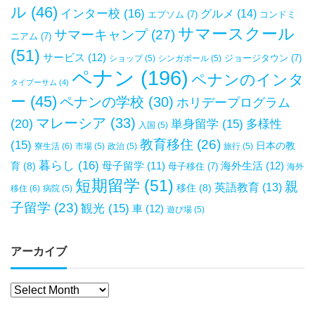
ル
(46)
インター校
(16)
グルメ
(14)
エプソム
(7)
コンドミ
サマースクール
サマーキャンプ
(27)
ニアム
(7)
(51)
サービス
(12)
ジョージタウン
(7)
ショップ
(5)
シンガポール
(5)
ペナン
(196)
ペナンのインタ
タイプーサム
(4)
ー
(45)
ペナンの学校
(30)
ホリデープログラム
マレーシア
(33)
(20)
単身留学
(15)
多様性
入国
(5)
教育移住
(26)
(15)
日本の教
寮生活
(6)
市場
(5)
政治
(5)
旅行
(5)
暮らし
(16)
母子留学
(11)
海外生活
(12)
育
(8)
母子移住
(7)
海外
短期留学
(51)
親
英語教育
(13)
移住
(8)
移住
(6)
病院
(5)
子留学
(23)
観光
(15)
車
(12)
遊び場
(5)
アーカイブ