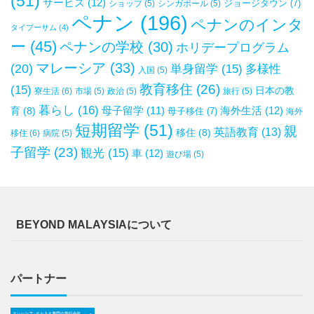
(51)
サービス
(12)
ジョージタウン
(7)
ショップ
(5)
シンガポール
(5)
ペナン
(196)
ペナンのインタ
タイプーサム
(4)
ー
(45)
ペナンの学校
(30)
ホリデープログラム
マレーシア
(33)
(20)
単身留学
(15)
多様性
入国
(5)
教育移住
(26)
(15)
日本の教
寮生活
(6)
市場
(5)
政治
(5)
旅行
(5)
暮らし
(16)
母子留学
(11)
海外生活
(12)
育
(8)
母子移住
(7)
海外
短期留学
(51)
親
英語教育
(13)
移住
(8)
移住
(6)
病院
(5)
子留学
(23)
観光
(15)
車
(12)
遊び場
(5)
BEYOND MALAYSIAについて
パートナー