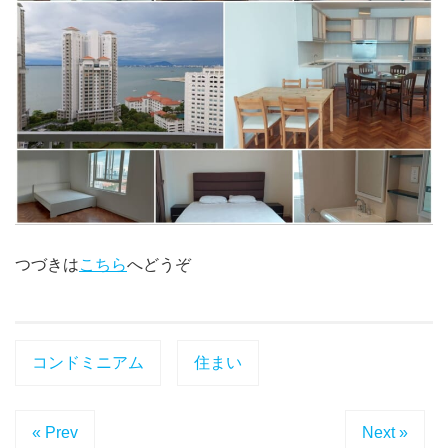
つづきは
こちら
へどうぞ
コンドミニアム
住まい
« Prev
Next »