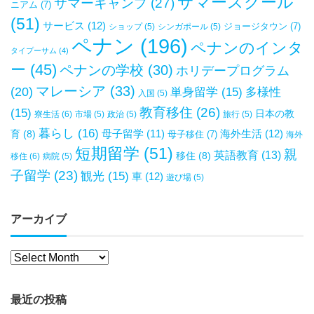
サマースクール
サマーキャンプ
(27)
ニアム
(7)
(51)
サービス
(12)
ジョージタウン
(7)
ショップ
(5)
シンガポール
(5)
ペナン
(196)
ペナンのインタ
タイプーサム
(4)
ー
(45)
ペナンの学校
(30)
ホリデープログラム
マレーシア
(33)
(20)
単身留学
(15)
多様性
入国
(5)
教育移住
(26)
(15)
日本の教
寮生活
(6)
市場
(5)
政治
(5)
旅行
(5)
暮らし
(16)
母子留学
(11)
海外生活
(12)
育
(8)
母子移住
(7)
海外
短期留学
(51)
親
英語教育
(13)
移住
(8)
移住
(6)
病院
(5)
子留学
(23)
観光
(15)
車
(12)
遊び場
(5)
アーカイブ
最近の投稿