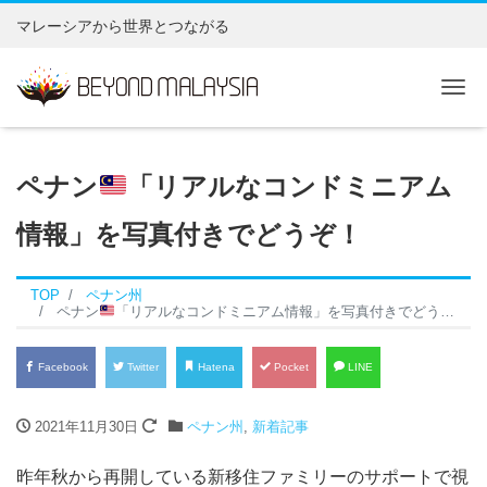
マレーシアから世界とつながる
Tog
ペナン
「リアルなコンドミニアム
情報」を写真付きでどうぞ！
TOP
ペナン州
ペナン
「リアルなコンドミニアム情報」を写真付きでどうぞ！
Facebook
Twitter
Hatena
Pocket
LINE
2021年11月30日
ペナン州
,
新着記事
昨年秋から再開している新移住ファミリーのサポートで視