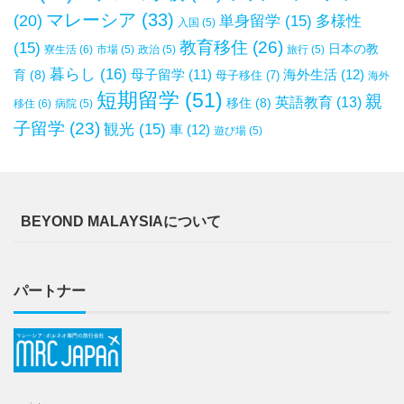
マレーシア
(33)
(20)
単身留学
(15)
多様性
入国
(5)
教育移住
(26)
(15)
日本の教
寮生活
(6)
市場
(5)
政治
(5)
旅行
(5)
暮らし
(16)
母子留学
(11)
海外生活
(12)
育
(8)
母子移住
(7)
海外
短期留学
(51)
親
英語教育
(13)
移住
(8)
移住
(6)
病院
(5)
子留学
(23)
観光
(15)
車
(12)
遊び場
(5)
BEYOND MALAYSIAについて
パートナー