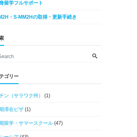
身留学フルサポート
M2H・S-MM2Hの取得・更新手続き
索
テゴリー
チン（サラワク州）
(1)
期滞在ビザ
(1)
期留学・サマースクール
(47)
レーシア
(43)