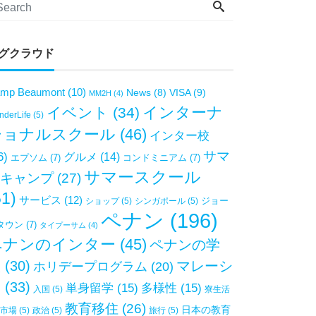
グクラウド
mp Beaumont
(10)
VISA
(9)
News
(8)
MM2H
(4)
インターナ
イベント
(34)
derLife
(5)
ショナルスクール
(46)
インター校
サマ
6)
グルメ
(14)
エプソム
(7)
コンドミニアム
(7)
サマースクール
キャンプ
(27)
51)
サービス
(12)
ジョー
ショップ
(5)
シンガポール
(5)
ペナン
(196)
タウン
(7)
タイプーサム
(4)
ペナンのインター
(45)
ペナンの学
校
(30)
マレーシ
ホリデープログラム
(20)
ア
(33)
単身留学
(15)
多様性
(15)
入国
(5)
寮生活
教育移住
(26)
日本の教育
市場
(5)
政治
(5)
旅行
(5)