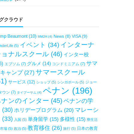
グクラウド
mp Beaumont
(10)
VISA
(9)
News
(8)
MM2H
(4)
インターナ
イベント
(34)
derLife
(5)
ショナルスクール
(46)
インター校
サマ
6)
グルメ
(14)
エプソム
(7)
コンドミニアム
(7)
サマースクール
キャンプ
(27)
51)
サービス
(12)
ジョー
ショップ
(5)
シンガポール
(5)
ペナン
(196)
タウン
(7)
タイプーサム
(4)
ペナンのインター
(45)
ペナンの学
校
(30)
マレーシ
ホリデープログラム
(20)
ア
(33)
単身留学
(15)
多様性
(15)
入国
(5)
寮生活
教育移住
(26)
日本の教育
市場
(5)
政治
(5)
旅行
(5)