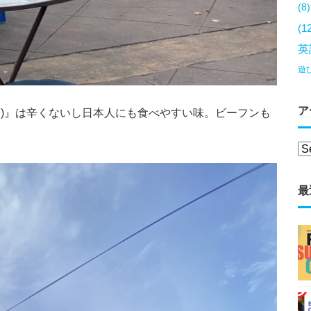
(8)
(1
英
遊
ア
Fun)』は辛くないし日本人にも食べやすい味。ビーフンも
最