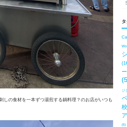
タ
Ca
Won
(1
ー
(
ジ
＝串刺しの食材を一本ずつ湯煎する鍋料理？のお店がいつも
(6)