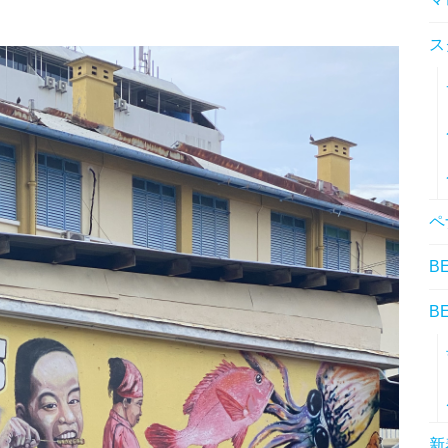
ス
ペ
B
B
新