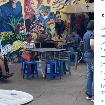
タ
Ca
Won
(1
ー
(
ジ
(6)