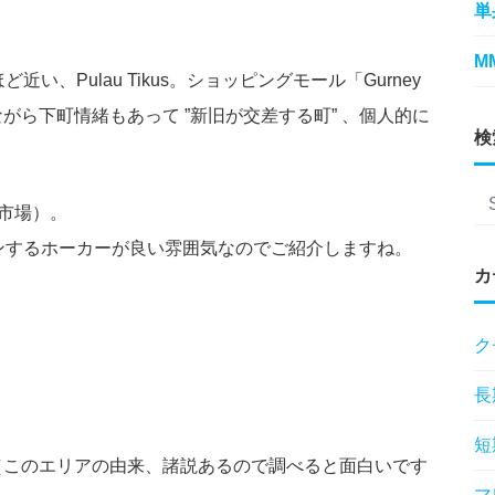
単
M
、Pulau Tikus。ショッピングモール「Gurney
歩圏内ながら下町情緒もあって ”新旧が交差する町” 、個人的に
検
朝市場）。
ンするホーカーが良い雰囲気なのでご紹介しますね。
カ
ク
長
短
ネズミ！（このエリアの由来、諸説あるので調べると面白いです
マ