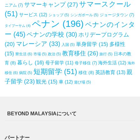
サマースクール
サマーキャンプ
(27)
ニアム
(7)
(51)
サービス
(12)
ジョージタウン
(7)
ショップ
(5)
シンガポール
(5)
ペナン
(196)
ペナンのインタ
タイプーサム
(4)
ー
(45)
ペナンの学校
(30)
ホリデープログラム
マレーシア
(33)
(20)
単身留学
(15)
多様性
入国
(5)
教育移住
(26)
(15)
日本の教
寮生活
(6)
市場
(5)
政治
(5)
旅行
(5)
暮らし
(16)
母子留学
(11)
海外生活
(12)
育
(8)
母子移住
(7)
海外
短期留学
(51)
親
英語教育
(13)
移住
(8)
移住
(6)
病院
(5)
子留学
(23)
観光
(15)
車
(12)
遊び場
(5)
BEYOND MALAYSIAについて
パートナー