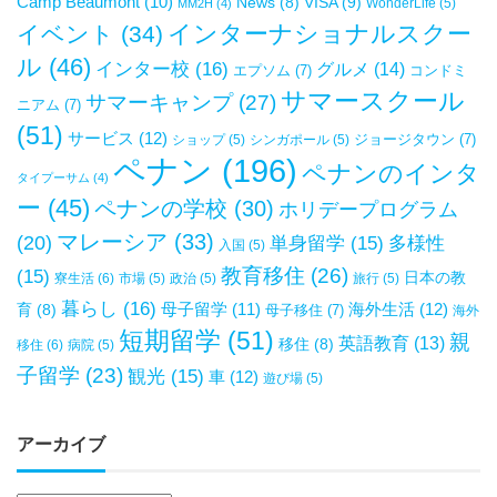
Camp Beaumont
(10)
VISA
(9)
News
(8)
WonderLife
(5)
MM2H
(4)
インターナショナルスクー
イベント
(34)
ル
(46)
インター校
(16)
グルメ
(14)
エプソム
(7)
コンドミ
サマースクール
サマーキャンプ
(27)
ニアム
(7)
(51)
サービス
(12)
ジョージタウン
(7)
ショップ
(5)
シンガポール
(5)
ペナン
(196)
ペナンのインタ
タイプーサム
(4)
ー
(45)
ペナンの学校
(30)
ホリデープログラム
マレーシア
(33)
(20)
単身留学
(15)
多様性
入国
(5)
教育移住
(26)
(15)
日本の教
寮生活
(6)
市場
(5)
政治
(5)
旅行
(5)
暮らし
(16)
母子留学
(11)
海外生活
(12)
育
(8)
母子移住
(7)
海外
短期留学
(51)
親
英語教育
(13)
移住
(8)
移住
(6)
病院
(5)
子留学
(23)
観光
(15)
車
(12)
遊び場
(5)
アーカイブ