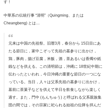
す！
中華系の伝統行事 “清明”（Quingming、または
Cheangbeng) とは…
元来は中国の先祖祭。旧暦3月，春分から 15日目にあ
たる節日に，家中こぞって先祖の墓参りに出かけ，
鶏，豚肉，揚げ豆腐，米飯，酒，茶あるいは香燭や紙
銭などを供える。この清明節は，沖縄に 18世紀中期に
伝わったといわれ，今日沖縄の重要な節日の一つにな
っている。当日，人々は父系先祖の墓参りに出かけ，
墓前に茶菓子などを供えて半日を飲食しながら楽しく
過す。また，門中 (もんちゅう) と呼ばれる父系親族集
団の間では，その宗家に祀られる始祖の位牌を拝んだ