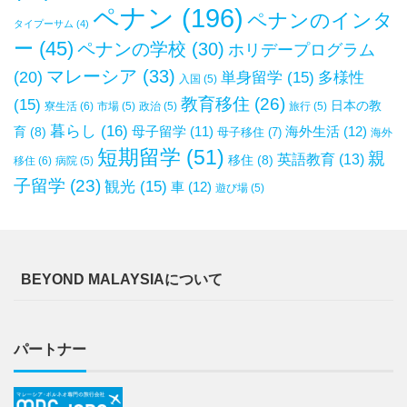
ペナン
(196)
ペナンのインタ
タイプーサム
(4)
ー
(45)
ペナンの学校
(30)
ホリデープログラム
マレーシア
(33)
(20)
単身留学
(15)
多様性
入国
(5)
教育移住
(26)
(15)
日本の教
寮生活
(6)
市場
(5)
政治
(5)
旅行
(5)
暮らし
(16)
母子留学
(11)
海外生活
(12)
育
(8)
母子移住
(7)
海外
短期留学
(51)
親
英語教育
(13)
移住
(8)
移住
(6)
病院
(5)
子留学
(23)
観光
(15)
車
(12)
遊び場
(5)
BEYOND MALAYSIAについて
パートナー