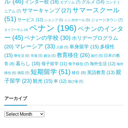
ル
(46)
インター校
(16)
グルメ
(14)
エプソム
(7)
コンドミ
サマースクール
サマーキャンプ
(27)
ニアム
(7)
(51)
サービス
(12)
ジョージタウン
(7)
ショップ
(5)
シンガポール
(5)
ペナン
(196)
ペナンのインタ
タイプーサム
(4)
ー
(45)
ペナンの学校
(30)
ホリデープログラム
マレーシア
(33)
(20)
単身留学
(15)
多様性
入国
(5)
教育移住
(26)
(15)
日本の教
寮生活
(6)
市場
(5)
政治
(5)
旅行
(5)
暮らし
(16)
母子留学
(11)
海外生活
(12)
育
(8)
母子移住
(7)
海外
短期留学
(51)
親
英語教育
(13)
移住
(8)
移住
(6)
病院
(5)
子留学
(23)
観光
(15)
車
(12)
遊び場
(5)
アーカイブ