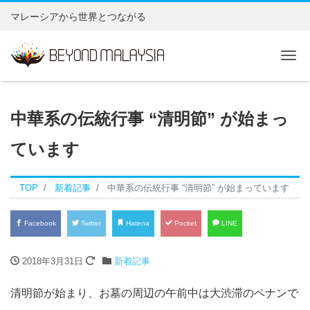
マレーシアから世界とつながる
Tog
中華系の伝統行事 “清明節” が始まっ
ています
TOP
新着記事
中華系の伝統行事 “清明節” が始まっています
Facebook
Twitter
Hatena
Pocket
LINE
2018年3月31日
新着記事
清明節が始まり、お墓の周辺の午前中は大渋滞のペナンで