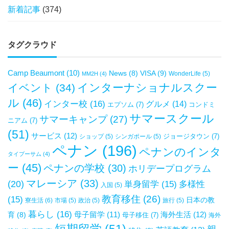
新着記事
(374)
タグクラウド
Camp Beaumont
(10)
VISA
(9)
News
(8)
WonderLife
(5)
MM2H
(4)
インターナショナルスクー
イベント
(34)
ル
(46)
インター校
(16)
グルメ
(14)
エプソム
(7)
コンドミ
サマースクール
サマーキャンプ
(27)
ニアム
(7)
(51)
サービス
(12)
ジョージタウン
(7)
ショップ
(5)
シンガポール
(5)
ペナン
(196)
ペナンのインタ
タイプーサム
(4)
ー
(45)
ペナンの学校
(30)
ホリデープログラム
マレーシア
(33)
(20)
単身留学
(15)
多様性
入国
(5)
教育移住
(26)
(15)
日本の教
寮生活
(6)
市場
(5)
政治
(5)
旅行
(5)
暮らし
(16)
母子留学
(11)
海外生活
(12)
育
(8)
母子移住
(7)
海外