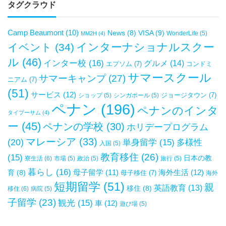
タグクラウド
Camp Beaumont
(10)
VISA
(9)
News
(8)
WonderLife
(5)
MM2H
(4)
インターナショナルスクー
イベント
(34)
ル
(46)
インター校
(16)
グルメ
(14)
エプソム
(7)
コンドミ
サマースクール
サマーキャンプ
(27)
ニアム
(7)
(51)
サービス
(12)
ジョージタウン
(7)
ショップ
(5)
シンガポール
(5)
ペナン
(196)
ペナンのインタ
タイプーサム
(4)
ー
(45)
ペナンの学校
(30)
ホリデープログラム
マレーシア
(33)
(20)
単身留学
(15)
多様性
入国
(5)
教育移住
(26)
(15)
日本の教
寮生活
(6)
市場
(5)
政治
(5)
旅行
(5)
暮らし
(16)
母子留学
(11)
海外生活
(12)
育
(8)
母子移住
(7)
海外
短期留学
(51)
親
英語教育
(13)
移住
(8)
移住
(6)
病院
(5)
子留学
(23)
観光
(15)
車
(12)
遊び場
(5)