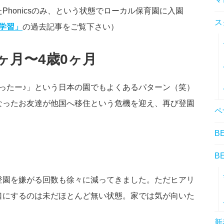
honicsのみ、という状態でローカル保育園に入園
ス
学習」
の過去記事をご覧下さい）
ヶ月〜4歳0ヶ月
かったー♪」という日本の園でもよくあるパターン（笑）
なったお友達が他国へ移住という危機を迎え、再び登園
ペ
B
B
登園を嫌がる回数も徐々に減ってきました。ただヒアリ
口にするのは未だほとんど無い状態。家では気が向いた
新