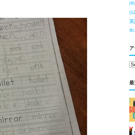
(8)
(1
英
遊
ア
最