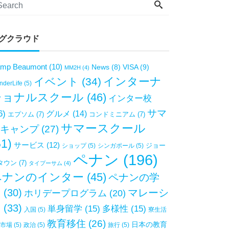
グクラウド
mp Beaumont
(10)
VISA
(9)
News
(8)
MM2H
(4)
インターナ
イベント
(34)
derLife
(5)
ショナルスクール
(46)
インター校
サマ
6)
グルメ
(14)
エプソム
(7)
コンドミニアム
(7)
サマースクール
キャンプ
(27)
51)
サービス
(12)
ジョー
ショップ
(5)
シンガポール
(5)
ペナン
(196)
タウン
(7)
タイプーサム
(4)
ペナンのインター
(45)
ペナンの学
校
(30)
マレーシ
ホリデープログラム
(20)
ア
(33)
単身留学
(15)
多様性
(15)
入国
(5)
寮生活
教育移住
(26)
日本の教育
市場
(5)
政治
(5)
旅行
(5)