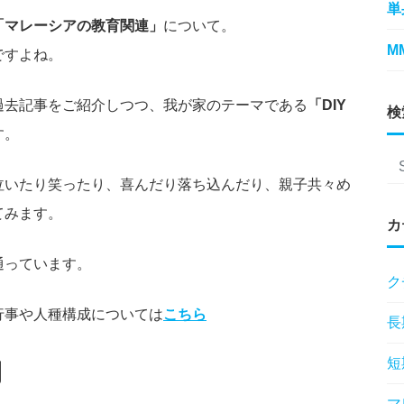
単
「マレーシアの教育関連」
について。
M
ですよね。
過去記事をご紹介しつつ、我が家のテーマである
「DIY
検
す。
泣いたり笑ったり、喜んだり落ち込んだり、親子共々め
てみます。
カ
通っています。
ク
行事や人種構成については
こちら
長
短
月
マ