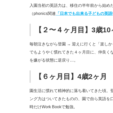
入園当初の英語力は、移住の半年前から始めたP
（phonics関連
「日本でも出来る子どもの英語
【２〜４ヶ月目】3歳10
毎朝泣きながら登園 → 迎えに行くと「楽し
でもようやく慣れてきた４ヶ月目に、仲良く
を嫌がる状態に逆戻り…。
【６ヶ月目】4歳2ヶ月
園生活に慣れて精神的に落ち着いてきた頃。
ング力はついてきたものの、園で自ら英語を
時だけWork Bookで勉強。