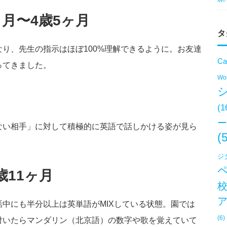
月〜4歳5ヶ月
タ
り、先生の指示はほぼ100%理解できるように。お友達
Ca
ってきました。
Won
月
(1
ー
ない相手」に対して積極的に英語で話しかける姿が見ら
(
ジ
歳11ヶ月
中にも半分以上は英単語がMIXしている状態。園では
(6)
付いたらマンダリン（北京語）の数字や歌を覚えていて