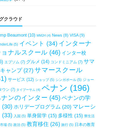
グクラウド
mp Beaumont
(10)
VISA
(9)
News
(8)
MM2H
(4)
インターナ
イベント
(34)
derLife
(5)
ショナルスクール
(46)
インター校
サマ
6)
グルメ
(14)
エプソム
(7)
コンドミニアム
(7)
サマースクール
キャンプ
(27)
51)
サービス
(12)
ジョー
ショップ
(5)
シンガポール
(5)
ペナン
(196)
タウン
(7)
タイプーサム
(4)
ペナンのインター
(45)
ペナンの学
校
(30)
マレーシ
ホリデープログラム
(20)
ア
(33)
単身留学
(15)
多様性
(15)
入国
(5)
寮生活
教育移住
(26)
日本の教育
市場
(5)
政治
(5)
旅行
(5)