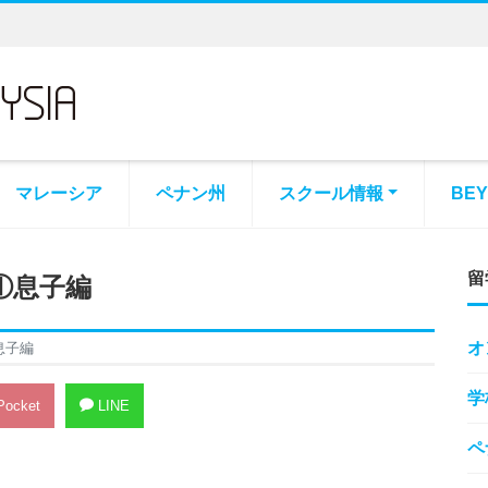
マレーシア
ペナン州
スクール情報
BE
留
①息子編
オ
息子編
学
ocket
LINE
ペ