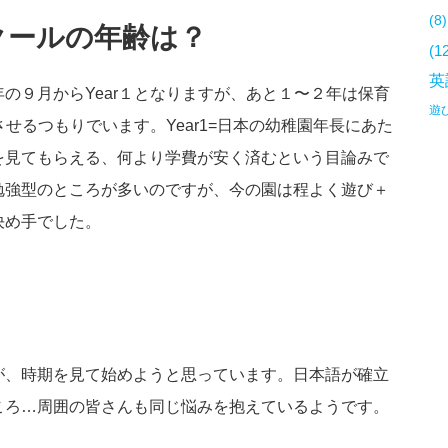
(8)
クールの年齢は？
(1
英
の９月からYear１となりますが、あと１〜２年は保育
遊
させるつもりでいます。Year1=日本の幼稚園年長にあた
を見てもらえる、何より学費が安く済むという目論みで
勉強型のところが多いのですが、今の園は程よく遊び＋
決め手でした。
が、時期を見て始めようと思っています。日本語が確立
ころ…周囲の皆さんも同じ悩みを抱えているようです。