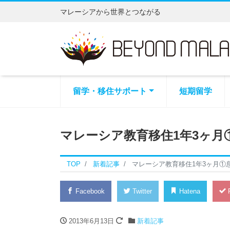
マレーシアから世界とつながる
留学・移住サポート
短期留学
マレーシア教育移住1年3ヶ月
TOP
新着記事
マレーシア教育移住1年3ヶ月①
Facebook
Twitter
Hatena
P
2013年6月13日
新着記事