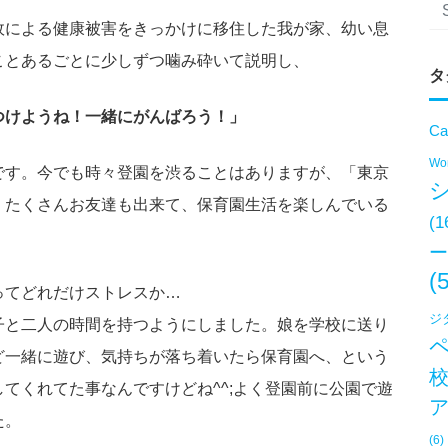
故による健康被害をきっかけに移住した我が家、幼い息
ことあるごとに少しずつ噛み砕いて説明し、
タ
つけようね！一緒にがんばろう！」
Ca
Won
です。今でも時々登園を渋ることはありますが、「東京
。たくさんお友達も出来て、保育園生活を楽しんでいる
(1
ー
(
ってどれだけストレスか…
ジ
子と二人の時間を持つようにしました。娘を学校に送り
ど一緒に遊び、気持ちが落ち着いたら保育園へ、という
てくれてた事なんですけどね^^;よく登園前に公園で遊
た。
(6)