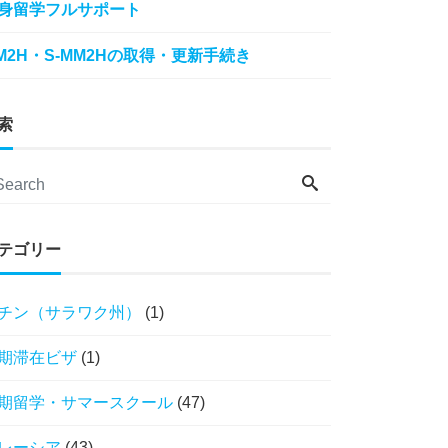
身留学フルサポート
M2H・S-MM2Hの取得・更新手続き
索
テゴリー
チン（サラワク州）
(1)
期滞在ビザ
(1)
期留学・サマースクール
(47)
レーシア
(43)