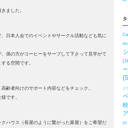
頂きました。
タ
Ca
で、日本人会でのイベントやサークル活動なども気に
Won
が、係の方がコーヒーをサーブして下さって見学がて
(1
とする空間です。
ー
(
、高齢者向けのサポート内容などをチェック。
ジ
な様です。
ンクハウス（長屋のように繋がった家屋）をご希望だ
(6)