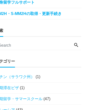
身留学フルサポート
M2H・S-MM2Hの取得・更新手続き
索
テゴリー
チン（サラワク州）
(1)
期滞在ビザ
(1)
期留学・サマースクール
(47)
レーシア
(43)