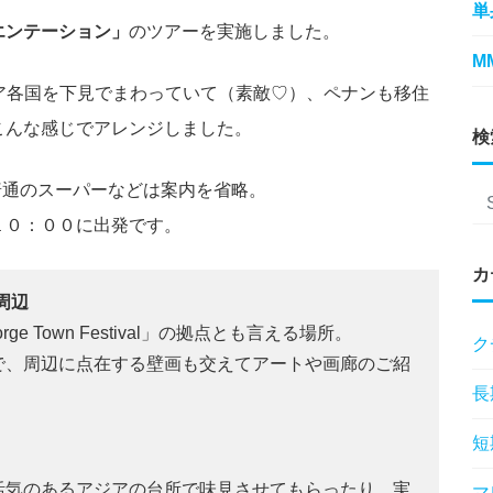
単
エンテーション」
のツアーを実施しました。
M
ア各国を下見でまわっていて（素敵♡）、ペナンも移住
こんな感じでアレンジしました。
検
普通のスーパーなどは案内を省略。
１０：００に出発です。
カ
周辺
 Town Festival」の拠点とも言える場所。
ク
で、周辺に点在する壁画も交えてアートや画廊のご紹
長
短
活気のあるアジアの台所で味見させてもらったり、実
マ