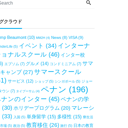
グクラウド
mp Beaumont
(10)
VISA
(9)
News
(8)
MM2H
(4)
インターナ
イベント
(34)
derLife
(5)
ショナルスクール
(46)
インター校
サマ
6)
グルメ
(14)
エプソム
(7)
コンドミニアム
(7)
サマースクール
キャンプ
(27)
51)
サービス
(12)
ジョー
ショップ
(5)
シンガポール
(5)
ペナン
(196)
タウン
(7)
タイプーサム
(4)
ペナンのインター
(45)
ペナンの学
校
(30)
マレーシ
ホリデープログラム
(20)
ア
(33)
単身留学
(15)
多様性
(15)
入国
(5)
寮生活
教育移住
(26)
日本の教育
市場
(5)
政治
(5)
旅行
(5)