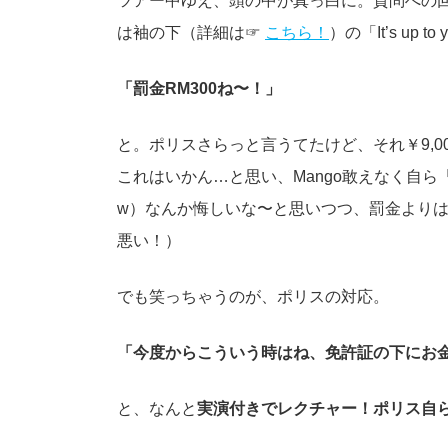
ツアー中ゆえ、頭の中が真っ白に。質問への
は袖の下（詳細は☞
こちら！
）の「It’s up t
「罰金RM300ね〜！」
と。ポリスさらっと言うてたけど、それ￥9,0
これはいかん…と思い、Mango敢えなく自
w）なんか悔しいな〜と思いつつ、罰金より
悪い！）
でも笑っちゃうのが、ポリスの対応。
「今度からこういう時はね、免許証の下にお
と、なんと
実演付きでレクチャー！ポリス自