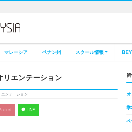
マレーシア
ペナン州
スクール情報
BE
留
オリエンテーション
オ
リエンテーション
学
ocket
LINE
ペ