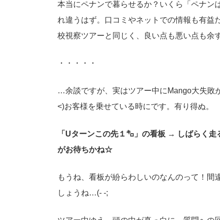
本当にペナンで暮らせるか？いくら「ペナン
れ違うはず。口コミやネットでの情報も有益
校視察ツアーと同じく、良い点も悪い点も余すと
・・・・・
…余談ですが、実はツアー中にMango大失敗
<)お客様を乗せている時にです。有り得ぬ。
「Uターンこの先１㌔」の看板 → しばらく走る
がお待ちかね☆
もうね、看板が紛らわしいのなんのって！間
しょうね…(- -;