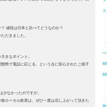
ス
？ 値段は日本と比べてどうなのか？
いただきました。
ペ
い大きなポイント。
B
間態勢で電話に応じる、という点に安心されたご様子
B
数は少なかったのですが、
本格ローカル飲茶は、ぜひ一度は召し上がって頂きた
新