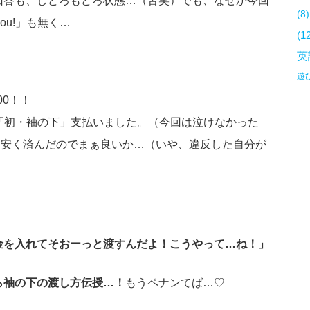
回答も、しどろもどろ状態…（苦笑）でも、なぜか今回
(8)
o you!」も無く…
(1
英
遊
00！！
ら「初・袖の下」支払いました。（今回は泣けなかった
は安く済んだのでまぁ良いか…（いや、違反した自分が
金を入れてそおーっと渡すんだよ！こうやって…ね！」
ら袖の下の渡し方伝授…！
もうペナンてば…♡