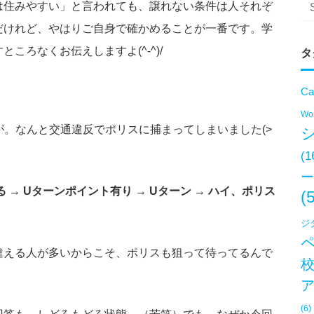
は住みやすい」と言われても、譲れない条件は人それぞ
だけれど、やはりご自身で確かめることが一番です。学
ころなくお伝えしますよ(^-^)/
タ
Ca
Won
が。なんと交通違反でポリスに捕まってしまいました(>
(1
ー
 → Uターンポイント有り → Uターン → ハイ、ポリス
(
ジ
違える人が多いからこそ、ポリスも狙って待ってるんで
(6)