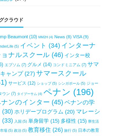
グクラウド
mp Beaumont
(10)
VISA
(9)
News
(8)
MM2H
(4)
インターナ
イベント
(34)
derLife
(5)
ショナルスクール
(46)
インター校
サマ
6)
グルメ
(14)
エプソム
(7)
コンドミニアム
(7)
サマースクール
キャンプ
(27)
51)
サービス
(12)
ジョー
ショップ
(5)
シンガポール
(5)
ペナン
(196)
タウン
(7)
タイプーサム
(4)
ペナンのインター
(45)
ペナンの学
校
(30)
マレーシ
ホリデープログラム
(20)
ア
(33)
単身留学
(15)
多様性
(15)
入国
(5)
寮生活
教育移住
(26)
日本の教育
市場
(5)
政治
(5)
旅行
(5)