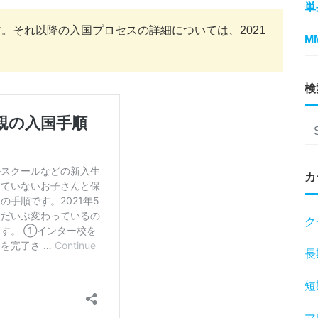
単
す。それ以降の入国プロセスの詳細については、2021
M
検
カ
ク
長
短
マ