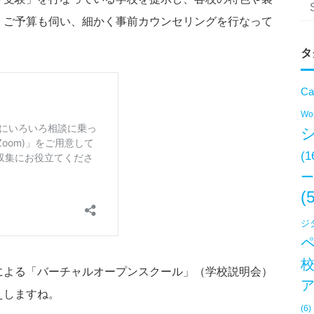
、ご予算も伺い、細かく事前カウンセリングを行なって
タ
Ca
Won
(1
ー
(
ジ
による「バーチャルオープンスクール」（学校説明会）
えしますね。
(6)