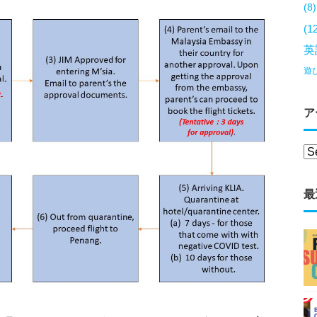
(8)
(1
英
遊
ア
最