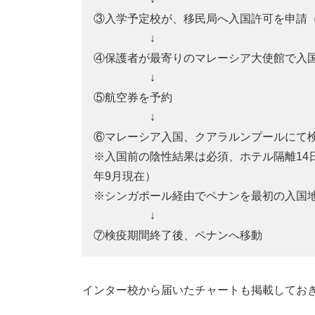
③入学予定校が、移民局へ入国許可を申請（
↓
④保護者が最寄りのマレーシア大使館で入
↓
⑤航空券を予約
↓
⑥マレーシア入国、クアラルンプールにて
※入国前の陰性結果は必須、ホテル隔離14
年9月現在）
※シンガポール経由でペナンを最初の入国地
↓
⑦検疫期間終了後、ペナンへ移動
インター校から届いたチャートも掲載してお