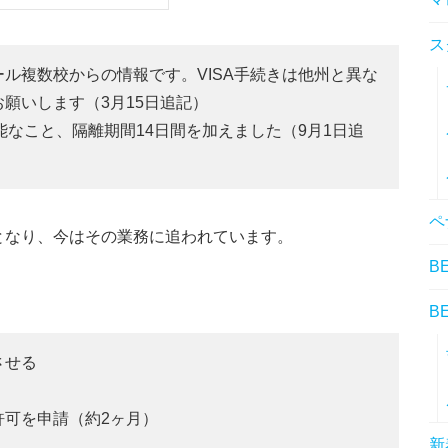
ス
ル複数校からの情報です。VISA手続きは他州と異な
願いします（3月15日追記）
能なこと、隔離期間14日間を加えました（9月1日追
ペ
となり、今はその業務に追われています。
B
B
させる
許可を申請（約2ヶ月）
新