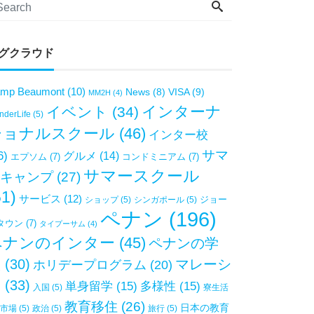
グクラウド
mp Beaumont
(10)
VISA
(9)
News
(8)
MM2H
(4)
インターナ
イベント
(34)
derLife
(5)
ショナルスクール
(46)
インター校
サマ
6)
グルメ
(14)
エプソム
(7)
コンドミニアム
(7)
サマースクール
キャンプ
(27)
51)
サービス
(12)
ジョー
ショップ
(5)
シンガポール
(5)
ペナン
(196)
タウン
(7)
タイプーサム
(4)
ペナンのインター
(45)
ペナンの学
校
(30)
マレーシ
ホリデープログラム
(20)
ア
(33)
単身留学
(15)
多様性
(15)
入国
(5)
寮生活
教育移住
(26)
日本の教育
市場
(5)
政治
(5)
旅行
(5)