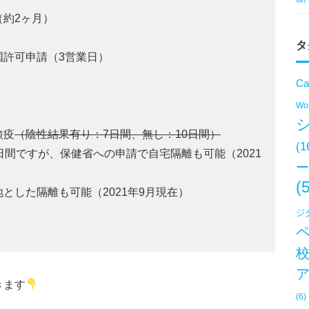
約2ヶ月）
タ
国許可申請（3営業日）
Ca
Won
検疫
（陰性結果有り：7日間、無し：10日間）
(1
日間ですが、保健省への申請で自宅隔離も可能（2021
ー
(
とした隔離も可能（2021年9月現在）
ジ
きます
(6)