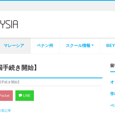
マレーシア
ペナン州
スクール情報
BE
留
国手続き開始】
オ
国手続き開始】
学
ocket
LINE
ペ
新着記事