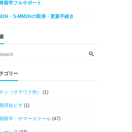
身留学フルサポート
M2H・S-MM2Hの取得・更新手続き
索
テゴリー
チン（サラワク州）
(1)
期滞在ビザ
(1)
期留学・サマースクール
(47)
レーシア
(43)