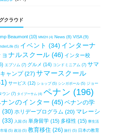
グクラウド
mp Beaumont
(10)
VISA
(9)
News
(8)
MM2H
(4)
インターナ
イベント
(34)
derLife
(5)
ショナルスクール
(46)
インター校
サマ
6)
グルメ
(14)
エプソム
(7)
コンドミニアム
(7)
サマースクール
キャンプ
(27)
51)
サービス
(12)
ジョー
ショップ
(5)
シンガポール
(5)
ペナン
(196)
タウン
(7)
タイプーサム
(4)
ペナンのインター
(45)
ペナンの学
校
(30)
マレーシ
ホリデープログラム
(20)
ア
(33)
単身留学
(15)
多様性
(15)
入国
(5)
寮生活
教育移住
(26)
日本の教育
市場
(5)
政治
(5)
旅行
(5)